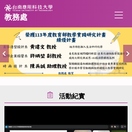
跳
到
教務處
主
要
內
容
區
活動紀實