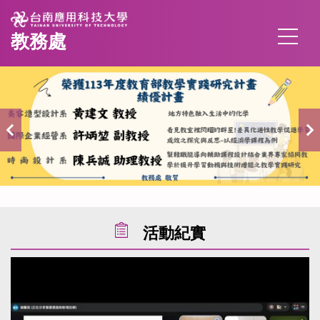
跳
到
教務處
主
要
內
容
區
活動紀實